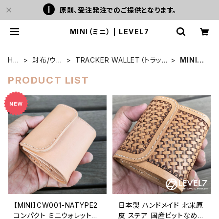
原則、受注発注でのご提供となります。
MINI（ミニ） | LEVEL7
HO
財布/ウォ
TRACKER WALLET（トラッカ
MINI
ME
レット
ーウォレット）
（ミニ）
PRODUCT LIST
【MINI】CW001-NATYPE2
日本製 ハンドメイド 北米原
コンパクト ミニウォレット
皮 ステア 国産ピットなめし