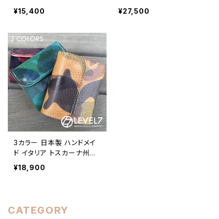
生成りヌメ革をベースにし
本ヌメ革×イタリア トスカー
¥15,400
¥27,500
たオイルレザー ナチュラル/
ナ州のアッズーラ社 ナチュ
ベージュ系 日本製 LEVEL
レ使用したコンパクトウォレ
7
ット/ミニウォレット バスケッ
トスタンプ/レザーカービン
グ 100%フルタンニンなめ
しのヌメ革 日本製 CW001
CAMO-BAR LEVEL7
3カラー 日本製 ハンドメイ
ド イタリア トスカーナ州の
アッズーラ社 エルヴァケー
¥18,900
ロ使用したコンパクトウォレ
ット/ミニウォレット カモフラ
ージュ 迷彩染色のプルアッ
プオイルレザー 100%フル
CATEGORY
タンニンなめしのヌメ革 日