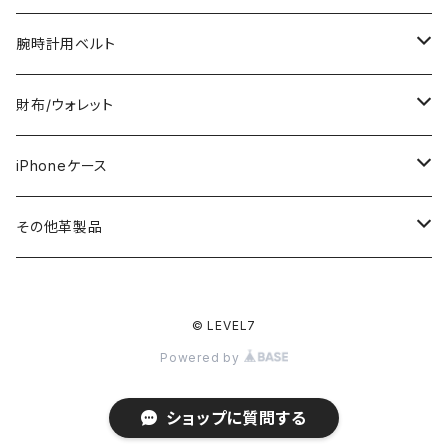
本製 CW001-CAMO LEV
EL7
腕時計用ベルト
ミシン仕立て（牛ヌメ革）
財布/ウォレット
一枚革仕立て（ストレート型）
手縫い仕立て（牛ヌメ革）
TRACKER WALLET（トラッカーウォレット）
iPhoneケース
ストレート型
LONG（ロング）
ワニ革（アリゲーター/クロコ）
ROOTs（Heritage Collection）
スタンダード
その他革製品
テーパード型
MIDDLE（ミドル）
BIKER'S WALLET（バイカーズウォレット）
コードバン（馬ヌメ革）
カービング
キーケース
© LEVEL7
ZULU/NATO
JUST175（スマートロング）
STANDARD WALLET（スタンダードウォレット）
スタンダード/パイソン
Apple Watch用ベルト
パイソン
キーホルダー
Powered by
3ピース（土台あり）
MINI（ミニ）
カービング
G-SHOCK用ベルト
ウォレットチェーン
ショップに質問する