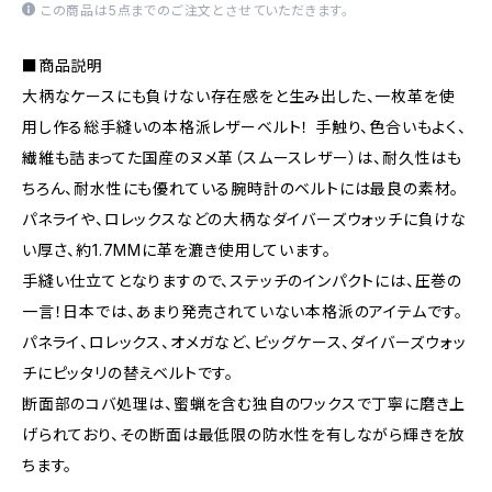
この商品は5点までのご注文とさせていただきます。
■商品説明
大柄なケースにも負けない存在感をと生み出した、一枚革を使
用し作る総手縫いの本格派レザーベルト！ 手触り、色合いもよく、
繊維も詰まってた国産のヌメ革（スムースレザー）は、耐久性はも
ちろん、耐水性にも優れている腕時計のベルトには最良の素材。
パネライや、ロレックスなどの大柄なダイバーズウォッチに負けな
い厚さ、約1.7MMに革を漉き使用しています。
手縫い仕立てとなりますので、ステッチのインパクトには、圧巻の
一言！日本では、あまり発売されていない本格派のアイテムです。
パネライ、ロレックス、オメガなど、ビッグケース、ダイバーズウォッ
チにピッタリの替えベルトです。
断面部のコバ処理は、蜜蝋を含む独自のワックスで丁寧に磨き上
げられており、その断面は最低限の防水性を有しながら輝きを放
ちます。