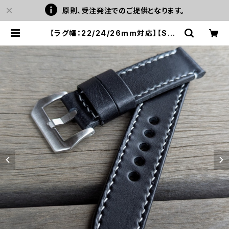
原則、受注発注でのご提供となります。
【ラグ幅：22/24/26mm対応】【STP
-1PBKWH】【子穴：円形】【ストレート
型】 スムース ブラック×ホワイトステ
ッチ 国産なめしのヌメ革 レザーベル
ト 腕時計 替えベルト LEVEL7 | LE
VEL7