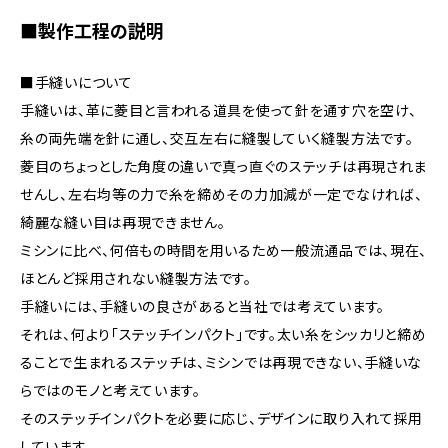
■製作工程の説明
■手縫いについて
手縫いは、革に菱目と言われる道具を使って針を通す穴を空け、
糸の両先端を針に通し、交互左右に縫製していく縫製方法です。
菱目のちょっとした角度の違いで真っ直ぐのステッチは再現されま
せんし、左右均等の力で糸を締めその力加減が一定でなければ、
綺麗な縫い目は再現できません。
ミシンに比べ、何倍もの時間を用いるため一般流通品では、現在、
ほとんど採用されない縫製方法です。
手縫いには、手縫いの良さがあると当社では考えています。
それは、何より「ステッチインパクト」です。太い糸をシッカリと締め
ることで生まれるステッチは、ミシンでは再現できない、手縫いな
らではのモノと考えています。
そのステッチインパクトを必要に応じ、デザインに取り入れて採用
しています。