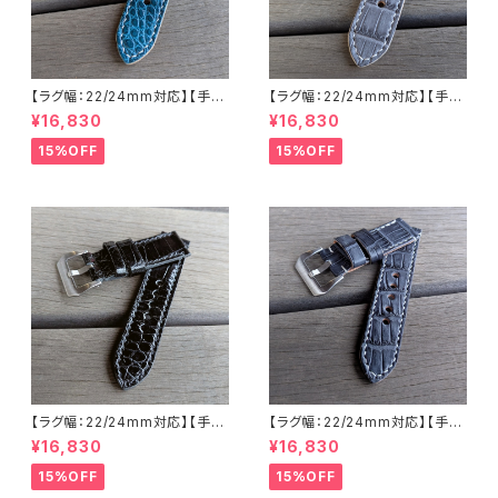
【ラグ幅：22/24mm対応】【手縫
【ラグ幅：22/24mm対応】【手縫
い】【ストレート型】【子穴：円形】
い】【ストレート型】【子穴：円形】
¥16,830
¥16,830
【2PS-ALEMWHs】アリゲータ
【T2S-ALGYWHs】アリゲータ
ー 腹ワニ エメラルド 国産なめ
ー 腹ワニ グレー 国産なめしの
15%OFF
15%OFF
しの本革 下地 ヌメ革キャメル
本革 下地 オイル仕立てのヌメ
ハンドメイド 日本製 バックル付
革 ハンドメイド 日本製 バックル
き 腕時計 替えベルト LEVEL7
付き 腕時計 替えベルト LEVEL
7
【ラグ幅：22/24mm対応】【手縫
【ラグ幅：22/24mm対応】【手縫
い】【ストレート型】【子穴：円形】
い】【ストレート型】【子穴：円形】
¥16,830
¥16,830
【T2S-ALGBKWHs】ホワイト
【T2S-ALBLGYWHs】アリゲー
ステッチ 腹ワニ グレージングブ
ター 腹ワニ テイル部 ブルーグ
15%OFF
15%OFF
ラック国産なめしの本革アリゲ
レー 国産なめしの本革 下地 ヌ