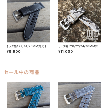
L7
【ラグ幅：22/24/26MM対応】
【ラグ幅：20/22/24/26MM対
【STP-1PBKBK】【子穴：円形】
応】パネライスタイル 本革ダイヤ
¥9,900
¥11,000
スムース ブラック 国産なめしの
モンドパイソン ナチュラル つや
ヌメ革 レザーベルト 腕時計 替
消し/マット レザーベルト スクリ
えベルト LEVEL7
ューバックル付き 腕時計 替えベ
ルト SP-H002-PYNA LEVEL
7
セール中の商品