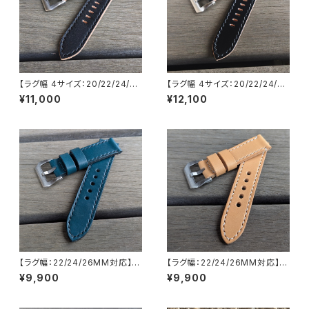
【ラグ幅 4サイズ：20/22/24/26
【ラグ幅 4サイズ：20/22/24/26
対応】【STP-2PBKNABK】【子
対応】【STP-2PCDBKBK】【子
¥11,000
¥12,100
穴：楕円】 丘染め茶芯ブラック×
穴：楕円】 コードバン 蝋引き茶
オイルレザー ヌメ革 レザーベル
芯ブラック×オイルレザー ヌメ革
ト 腕時計 替えベルト LEVEL7
レザーベルト 腕時計 替えベルト
LEVEL7
【ラグ幅：22/24/26MM対応】
【ラグ幅：22/24/26MM対応】
【STP-1PBLBK】【子穴：円形】
【STP-1PSAZNAWK】【子穴：
¥9,900
¥9,900
スムース くすみブルー×ブラック
円形】 ナチュラル バケッタオイル
国産なめしのヌメ革 レザーベル
イタリアンレザー ヌメ革 レザー
ト 腕時計 替えベルト LEVEL7
ベルト 腕時計 替えベルト LEVE