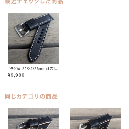
最近チェックした商品
【ラグ幅：22/24/26mm対応】
【STP-1PBKWH】【子穴：円形】
¥9,900
【ストレート型】 スムース ブラッ
ク×ホワイトステッチ 国産なめし
のヌメ革 レザーベルト 腕時計
替えベルト LEVEL7
同じカテゴリの商品