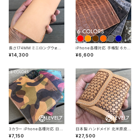
長さ174MM ミニロングウォレッ
iPhone各種対応 手帳型 6カラ
ト 長財布 ナチュラル イタリアン
ー クロコダイル柄 ワニ 型押し
¥14,300
¥6,600
レザー 生成りのヌメ革/本革財
オイルレザー ヌメ革 IP-VICRO
布 ハンドメイド 日本製 カード4
CO
枚/ポケット3カ所 レザークラフ
ト LEVEL7
3カラー iPhone各種対応 日本
日本製 ハンドメイド 北米原皮
製 ハンドメイド イタリア トスカ
ステア 国産ピットなめし本ヌメ
¥7,150
¥27,500
ーナ州のアッズーラ社 エルヴァ
革×イタリア トスカーナ州のアッ