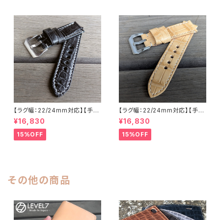
ーター 下地 ヌメ革 ハンドメイド
メ革ナチュラル ハンドメイド 日
日本製 バックル付き 腕時計 替
本製 バックル付き 腕時計 替え
えベルト LEVEL7
ベルト LEVEL7
【ラグ幅：22/24mm対応】【手縫
【ラグ幅：22/24mm対応】【手縫
い】【ストレート型】【子穴：円形】
い】【ストレート型】【子穴：円形】
¥16,830
¥16,830
【T2S-ALMBKWHs】アリゲー
【2PS-ALBEWHs】アリゲータ
ター 腹ワニ 半艶マットブラック
ー 腹ワニ テイル部使用 ウィー
15%OFF
15%OFF
国産なめしの本革 下地 生成り
ト/ベージュ 国産なめしの本革
ヌメ革ベースのオイルレザー ハ
下地 ヌメ革ナチュラル ハンドメ
ンドメイド 日本製 バックル付き
イド 日本製 バックル付き 腕時
腕時計 替えベルト LEVEL7
計 替えベルト LEVEL7
その他の商品