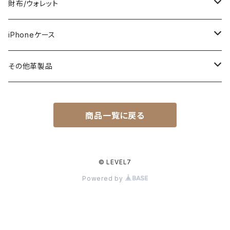
ミシン仕立て（牛ヌメ革）
財布/ウォレット
一枚革仕立て（ストレート型）
手縫い仕立て（牛ヌメ革）
TRACKER WALLET（トラッカーウォレット）
iPhoneケース
ストレート型
LONG（ロング）
ワニ革（アリゲーター/クロコ）
ROOTs（Heritage Collection）
スタンダード
その他革製品
テーパード型
MIDDLE（ミドル）
BIKER'S WALLET（バイカーズウォレット）
コードバン（馬ヌメ革）
カービング
キーケース
商品一覧に戻る
ZULU/NATO
JUST175（スマートロング）
STANDARD WALLET（スタンダードウォレット）
スタンダード/パイソン
Apple Watch用ベルト
パイソン
キーホルダー
3ピース（土台あり）
MINI（ミニ）
カービング
G-SHOCK用ベルト
ウォレットチェーン
© LEVEL7
Powered by