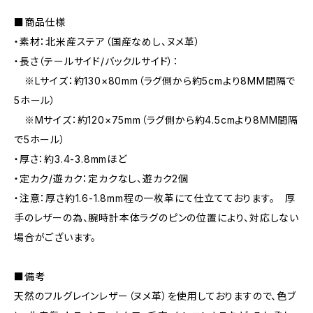
■商品仕様
・素材：北米産ステア（国産なめし、ヌメ革）
・長さ（テールサイド/バックルサイド）：
※Lサイズ：約130×80mm（ラグ側から約5cmより8MM間隔で
5ホール）
※Mサイズ：約120×75mm（ラグ側から約4.5cmより8MM間隔
で5ホール）
・厚さ：約3.4-3.8mmほど
・定カク/遊カク：定カクなし、遊カク2個
・注意：厚さ約1.6-1.8mm程の一枚革にて仕立てております。 厚
手のレザーの為、腕時計本体ラグのピンの位置により、対応しない
場合がございます。
■備考
天然のフルグレインレザー（ヌメ革）を使用しておりますので、色ブ