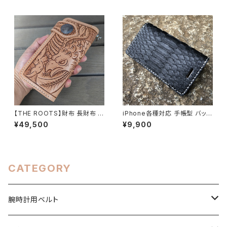
ケーロ使用した手帳型iPhone
ズーラ社 ナチュレ使用したコン
ケース カモフラージュ 迷彩染色
パクトウォレット/ミニウォレット
のプルアップオイルレザー 10
バスケットスタンプ/レザーカー
0%フルタンニンなめしのヌメ革
ビング 100%フルタンニンなめ
日本製 IP-CAMO LEVEL7
しのヌメ革 日本製 CW001CA
MO-BAR LEVEL7
【THE ROOTS】財布 長財布 イ
iPhone各種対応 手帳型 バック
ーグル/ワシ/タカ フィギュアカー
カット ダイヤモンドパイソン ブラ
¥49,500
¥9,900
ビング 手縫い イタリアンレザー
ック イタリアンレザー 生成りヌ
ヌメ革 バイカーズウォレット 日
メ革 バイカーズスタイル BDPY
本製 LW-EAGLE LEVEL7
BK LEVEL7
CATEGORY
腕時計用ベルト