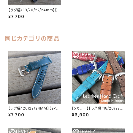
【ラグ幅：18/20/22/24mm】【子
穴：楕円】【テーパード型】日本製
¥7,700
ハンドメイド ステア スムースレ
ザー ヌメ革/レザーベルト ブラッ
クステッチ 腕時計 替えベルト S
P-H007 LEVEL7
同じカテゴリの商品
【ラグ幅：20/22/24MM】【2P-8
【5カラー】【ラグ幅：18/20/22/2
BLYE】【子穴：楕円】【テーパー
4mm】【テーパード型】国産オイ
¥7,700
¥6,900
ド型】北米ステア 国産なめしの
ル プルアップ×イタリア製 バケッ
ヌメ革 ブルー ハンドメイド 日本
タオイル ブラックで仕立てた ヌ
製 バックル付き 腕時計 替えベ
メ革/レザーベルト バックル付き
ルト LEVEL7
腕時計 替えベルト 日本製 ハン