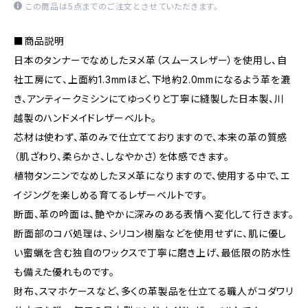
この商品は5点までのご注文とさせていただきます。
■商品説明
日本のタンナーでなめしたヌメ革（スムースレザー）を使用し、自
社工房にて、上面約1.3mmほど、下地約2.0mmになるよう革を漉
き、アンティークミシンにてゆっくりと丁寧に縫製した日本製、川
越製のハンドメイドレザーベルト。
芯材は使わず、革のみで仕立てておりますので、本来の革の質感
（肌ざわり、柔らかさ、しなやかさ）を体感できます。
植物タンニンでなめしたヌメ革になりますので、使用する中で、エ
イジングを楽しめる育てるレザーベルトです。
断面、革の吟面は、艶やかに深みのある表情へ変化して行きます。
断面部のコバ処理は、シリコン樹脂などを使用せずに、肌に優し
い蜜蝋を含む独自のワックスで丁寧に磨き上げ、最低限の防水性
も備えた優れものです。
財布、スマホケースなど、多くの革製品を仕立てる職人がコダワリ