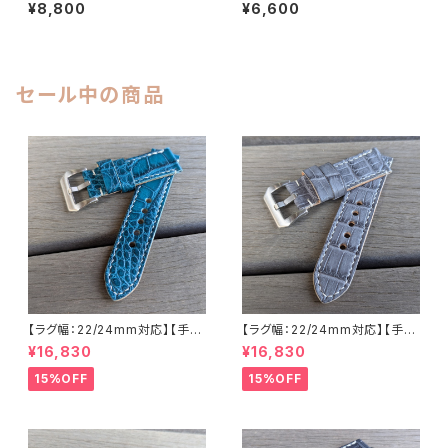
応】【T2S-CAMOLBRYEo】【子
【一枚革/SP-1PBKBK】日本製
¥8,800
¥6,600
穴：楕円形】【ストレート型】イタ
ハンドメイド スムースレザー/ヌ
リア アッズーラ社のカモフラー
メ革使用 ブラック×ブラックステ
ジュ柄（キャメル）のヌメ革を使
ッチ 腕時計 替えベルト LEVEL
用した ハンドメイドベルト 日本
7
製 バックル付き 腕時計 替えベ
セール中の商品
ルト LEVEL7
【ラグ幅：22/24mm対応】【手縫
【ラグ幅：22/24mm対応】【手縫
い】【ストレート型】【子穴：円形】
い】【ストレート型】【子穴：円形】
¥16,830
¥16,830
【2PS-ALEMWHs】アリゲータ
【T2S-ALGYWHs】アリゲータ
ー 腹ワニ エメラルド 国産なめ
ー 腹ワニ グレー 国産なめしの
15%OFF
15%OFF
しの本革 下地 ヌメ革キャメル
本革 下地 オイル仕立てのヌメ
ハンドメイド 日本製 バックル付
革 ハンドメイド 日本製 バックル
き 腕時計 替えベルト LEVEL7
付き 腕時計 替えベルト LEVEL
7