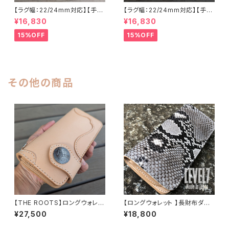
【ラグ幅：22/24mm対応】【手縫
【ラグ幅：22/24mm対応】【手縫
い】【ストレート型】【子穴：円形】
い】【ストレート型】【子穴：円形】
¥16,830
¥16,830
【T2S-ALMBKWHs】アリゲー
【2PS-ALBEWHs】アリゲータ
ター 腹ワニ 半艶マットブラック
ー 腹ワニ テイル部使用 ウィー
15%OFF
15%OFF
国産なめしの本革 下地 生成り
ト/ベージュ 国産なめしの本革
ヌメ革ベースのオイルレザー ハ
下地 ヌメ革ナチュラル ハンドメ
ンドメイド 日本製 バックル付き
イド 日本製 バックル付き 腕時
腕時計 替えベルト LEVEL7
計 替えベルト LEVEL7
その他の商品
【THE ROOTS】ロングウォレッ
【ロングウォレット 】長財布ダイ
ト ナチュラル バイカーズウォレッ
ヤモンドパイソン本革 加脂オイ
¥27,500
¥18,800
ト LW001B2-DEC1 LEVEL7
ルレザー（ヌメ革）手縫い 日本製
LW001-DPYNA LEVEL7