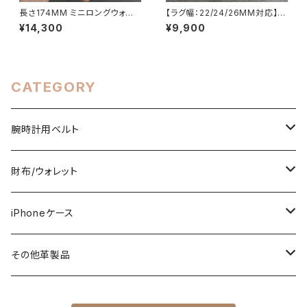
長さ174MM ミニロングウォレッ
【ラグ幅：22/24/26MM対応】
ト 長財布 ナチュラル イタリアン
【STP-1PBKBK】【子穴：円形】
¥14,300
¥9,900
レザー 生成りのヌメ革/本革財
スムース ブラック 国産なめしの
布 ハンドメイド 日本製 カード4
ヌメ革 レザーベルト 腕時計 替
枚/ポケット3カ所 レザークラフ
えベルト LEVEL7
ト LEVEL7
CATEGORY
腕時計用ベルト
ミシン仕立て（牛ヌメ革）
財布/ウォレット
一枚革仕立て（ストレート型）
手縫い仕立て（牛ヌメ革）
TRACKER WALLET（トラッカーウォレット）
iPhoneケース
ストレート型
LONG（ロング）
ワニ革（アリゲーター/クロコ）
ROOTs（Heritage Collection）
スタンダード
その他革製品
テーパード型
MIDDLE（ミドル）
BIKER'S WALLET（バイカーズウォレット）
コードバン（馬ヌメ革）
カービング
キーケース