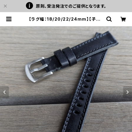
原則、受注発注でのご提供となります。
【ラグ幅：18/20/22/24mm】【子穴：
楕円】【テーパード型】日本製 ハンドメ
イド ステア スムースレザー ヌメ革/レ
ザーベルト ブラックステッチ 腕時計
替えベルト SP-H007 LEVEL7 | L
EVEL7