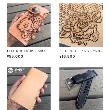
【THE ROOTS】財布 長財布
【THE ROOTS / クラシック】iP
鯉の滝登り/コイ フィギュアカー
hone各種対応 花一輪 手帳型
¥55,000
¥16,500
ビング 手縫い イタリアンレザー
ケース 薔薇/バラ フラワーカー
ヌメ革 バイカーズウォレット 日
ビング イタリアンレザー使用 ハ
本製 LW-KOI LEVEL7
ンドメイド H001FC-ROSE