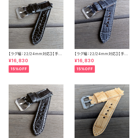
【ラグ幅：22/24mm対応】【手縫
【ラグ幅：22/24mm対応】【手縫
い】【ストレート型】【子穴：円形】
い】【ストレート型】【子穴：円形】
¥16,830
¥16,830
【T2S-ALGBKWHs】ホワイト
【T2S-ALBLGYWHs】アリゲー
ステッチ 腹ワニ グレージングブ
ター 腹ワニ テイル部 ブルーグ
15%OFF
15%OFF
ラック国産なめしの本革アリゲ
レー 国産なめしの本革 下地 ヌ
ーター 下地 ヌメ革 ハンドメイド
メ革ナチュラル ハンドメイド 日
日本製 バックル付き 腕時計 替
本製 バックル付き 腕時計 替え
えベルト LEVEL7
ベルト LEVEL7