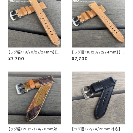
ドメイド
【ラグ幅：18/20/22/24mm】【テ
【ラグ幅：18/20/22/24mm】【テ
ーパード型】日本製 ハンドメイ
ーパード型】日本製 ハンドメイ
¥7,700
¥7,700
ド 多脂オイルレザー 生成りベ
ド 多脂オイルレザー 生成りベ
ースのヌメ革使用 ヌメ革/レザー
ースのヌメ革使用 ヌメ革/レザー
ベルト ホワイトステッチ バック
ベルト ホワイトステッチ バック
ル付き 腕時計 替えベルト SP-H
ル付き 腕時計 替えベルト SP-H
007 LEVEL7
006OIL
【ラグ幅：20/22/24/26mm対
【ラグ幅：22/24/26mm対応】