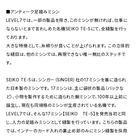
■アンティーク足踏みミシン
LEVEL7では、一部の製品を除き、このミシンが無ければ、仕事に
ならないとまで言わしめた名機SEIKO TE-5にて、全縫製を行っ
ております。
大きな特徴として、糸締りが良いことが上げられます。 この立体的
な縫目は、他のミシンでは、再現できない唯一無比のステッチで
す。
SEIKO TE-5は、シンガー（SINGER）社の17ミシンを基に造られ
た日本製のミシンです。 17ミシンは、主に袋状の製品（バックな
ど）、小物を製作するために造られた腕ミシンで、100年以上前に
誕生し、現在も同規格のミシンが生産されている名機です。
LEVEL7では、そんな17ミシン【SEIKO TE-5】を発売当初と同
じ、人力の足踏みミシンとして縫製を行っています。 こちらの製品
では、インナーのカード入れの裏止め部のみにミシン縫製を採用