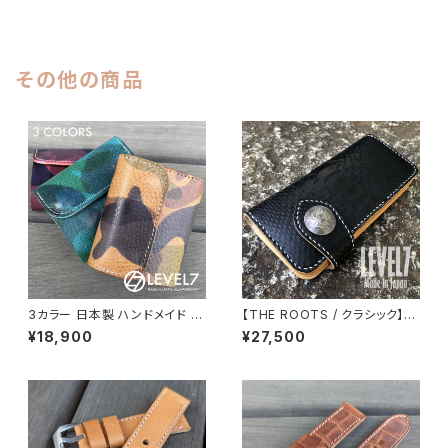
ヌメ革ベースのオイルレザー ハ
下地 ヌメ革ナチュラル ハンドメ
ンドメイド 日本製 バックル付き
イド 日本製 バックル付き 腕時
腕時計 替えベルト LEVEL7
計 替えベルト LEVEL7
その他の商品
3カラー 日本製 ハンドメイド イ
【THE ROOTS / クラシック】長
タリア トスカーナ州のアッズーラ
財布 バックカット マットブラック
¥18,900
¥27,500
社 エルヴァケーロ使用したコン
ダイヤモンドパイソン本革 手縫
パクトウォレット/ミニウォレット
い ヌメ革 加脂オイルレザー ハ
カモフラージュ 迷彩染色のプル
ンドメイド 日本製 LW002-RP
アップオイルレザー 100%フル
YBK LEVEL7
タンニンなめしのヌメ革 日本製
CW001-CAMO LEVEL7