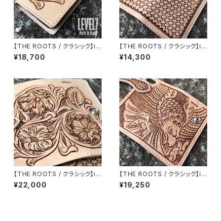
【THE ROOTS / クラシック】iP
【THE ROOTS / クラシック】iP
hone各種対応 花一輪 手帳型
hone各種対応 手帳型ケース
¥18,700
¥14,300
ケース フラワーカービング イタ
バスケットスタンピング レザーカ
リアンレザー使用 ハンドメイド
ービング イタリアンレザー使用
H001FCB1
ハンドメイド H001FC3-1
【THE ROOTS / クラシック】iP
【THE ROOTS / クラシック】iP
hone各種対応 手彫り 手縫い
hone各種対応 手帳型ケース
¥22,000
¥19,250
本革/レザー シェリダンスタイ
鷲/鷹/イーグルカービング イタ
ル/フラワーカービング ハンドメ
リアンレザー使用 ハンドメイド
イド ハーマンオークレザー使用
H001EAGLE LEVEL7
IP-B-3FC1 LEVEL7