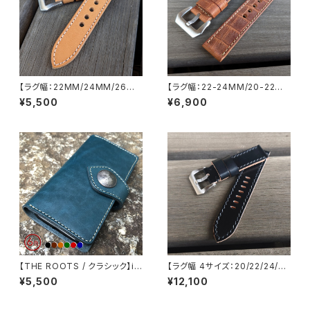
【ラグ幅：22MM/24MM/26M
【ラグ幅：22-24MM/20-22M
M対応】【一枚革/SP-1PNA】ハ
M】型押しクロコダイル 国産オ
¥5,500
¥6,900
ンドメイド レザーベルト 国産な
イルレザー×北米産ステア ヌメ
めし 生成りのヌメ革、加脂オイ
革 ブラウン×ライトブラウンステ
ルレザー使用 腕時計 替えベル
ッチ バックル付き 腕時計 レザー
ト LEVEL7
替えベルト SP-H002VICRO-
BRYE
【THE ROOTS / クラシック】iP
【ラグ幅 4サイズ：20/22/24/26
hone各種対応 手帳型 6カラー
対応】【STP-2PCDBKBK】【子
¥5,500
¥12,100
ステア オイルスムース ヌメ革 コ
穴：楕円】 コードバン 蝋引き茶
ンチョフラップ付き IPBCON-C
芯ブラック×オイルレザー ヌメ革
6
レザーベルト 腕時計 替えベルト