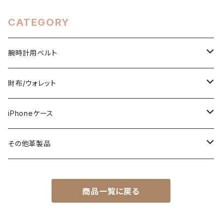
LEVEL7
CATEGORY
腕時計用ベルト
ミシン仕立て（牛ヌメ革）
財布/ウォレット
一枚革仕立て（ストレート型）
手縫い仕立て（牛ヌメ革）
TRACKER WALLET（トラッカーウォレット）
iPhoneケース
ストレート型
LONG（ロング）
ワニ革（アリゲーター/クロコ）
ROOTs（Heritage Collection）
スタンダード
その他革製品
テーパード型
MIDDLE（ミドル）
BIKER'S WALLET（バイカーズウォレット）
コードバン（馬ヌメ革）
カービング
キーケース
商品一覧に戻る
ZULU/NATO
JUST175（スマートロング）
STANDARD WALLET（スタンダードウォレット）
スタンダード/パイソン
Apple Watch用ベルト
パイソン
キーホルダー