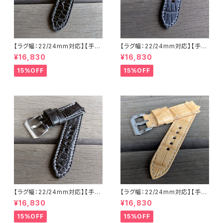
【ラグ幅：22/24mm対応】【手縫
【ラグ幅：22/24mm対応】【手縫
い】【ストレート型】【子穴：円形】
い】【ストレート型】【子穴：円形】
¥16,830
¥16,830
【T2S-ALGBKWHs】ホワイト
【T2S-ALBLGYWHs】アリゲー
ステッチ 腹ワニ グレージングブ
ター 腹ワニ テイル部 ブルーグ
15%OFF
15%OFF
ラック国産なめしの本革アリゲ
レー 国産なめしの本革 下地 ヌ
ーター 下地 ヌメ革 ハンドメイド
メ革ナチュラル ハンドメイド 日
日本製 バックル付き 腕時計 替
本製 バックル付き 腕時計 替え
えベルト LEVEL7
ベルト LEVEL7
【ラグ幅：22/24mm対応】【手縫
【ラグ幅：22/24mm対応】【手縫
い】【ストレート型】【子穴：円形】
い】【ストレート型】【子穴：円形】
¥16,830
¥16,830
【T2S-ALMBKWHs】アリゲー
【2PS-ALBEWHs】アリゲータ
ター 腹ワニ 半艶マットブラック
ー 腹ワニ テイル部使用 ウィー
15%OFF
15%OFF
国産なめしの本革 下地 生成り
ト/ベージュ 国産なめしの本革