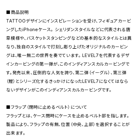
■商品説明
TATTOOデザインにインスピレーションを受け、フィギュアカービ
ングしたiPhoneケース。 シェリダンスタイルなどに代表される唐
草模様や、バスケットスタンピングなどの基本的なスタイルとは異
なり、独自のスタイルで打刻し彫り上げたオリジナルのカービン
グは、唯一無二の世界を奏でています。 LEVEL7を代表するデザ
インカービングの第一弾が、このインディアンスカルカービングで
す。発売以来、圧倒的な人気を誇り、第二弾（イーグル）、第三弾
（鯉）とシリーズ化するきっかけになったLEVEL7になくてはなら
ないデザインがこのインディアンスカルカービングです。
■フラップ（閉時に止めるベルト）について
フラップとは、ケース閉時にケースを止めるベルト部を指します。
製品により、フラップの有無、位置（中央、上部）を選択することが
出来ます。