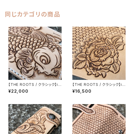
イド H001SK1
同じカテゴリの商品
【THE ROOTS / クラシック】iP
【THE ROOTS / クラシック】iP
hone各種対応 手帳型ケース
hone各種対応 花一輪 手帳型
¥22,000
¥16,500
鯉の滝登り イーグルカービング
ケース 薔薇/バラ フラワーカー
イタリアンレザー使用 ハンドメ
ビング イタリアンレザー使用 ハ
イド H001KOI LEVEL7
ンドメイド H001FC-ROSE