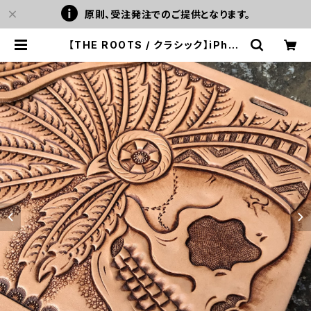
原則、受注発注でのご提供となります。
【THE ROOTS / クラシック】iPhon
e各種対応 手帳型ケース インディア
ンスカルカービング イタリアンレザー
使用 ハンドメイド H001SK1 | LEVE
L7