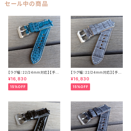
セール中の商品
【ラグ幅：22/24mm対応】【手縫
【ラグ幅：22/24mm対応】【手縫
い】【ストレート型】【子穴：円形】
い】【ストレート型】【子穴：円形】
¥16,830
¥16,830
【2PS-ALEMWHs】アリゲータ
【T2S-ALGYWHs】アリゲータ
ー 腹ワニ エメラルド 国産なめ
ー 腹ワニ グレー 国産なめしの
15%OFF
15%OFF
しの本革 下地 ヌメ革キャメル
本革 下地 オイル仕立てのヌメ
ハンドメイド 日本製 バックル付
革 ハンドメイド 日本製 バックル
き 腕時計 替えベルト LEVEL7
付き 腕時計 替えベルト LEVEL
7