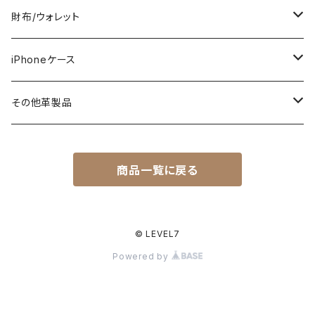
ミシン仕立て（牛ヌメ革）
財布/ウォレット
一枚革仕立て（ストレート型）
手縫い仕立て（牛ヌメ革）
TRACKER WALLET（トラッカーウォレット）
iPhoneケース
ストレート型
LONG（ロング）
ワニ革（アリゲーター/クロコ）
ROOTs（Heritage Collection）
スタンダード
その他革製品
テーパード型
MIDDLE（ミドル）
BIKER'S WALLET（バイカーズウォレット）
コードバン（馬ヌメ革）
カービング
キーケース
商品一覧に戻る
ZULU/NATO
JUST175（スマートロング）
STANDARD WALLET（スタンダードウォレット）
スタンダード/パイソン
Apple Watch用ベルト
パイソン
キーホルダー
3ピース（土台あり）
MINI（ミニ）
カービング
G-SHOCK用ベルト
ウォレットチェーン
© LEVEL7
Powered by