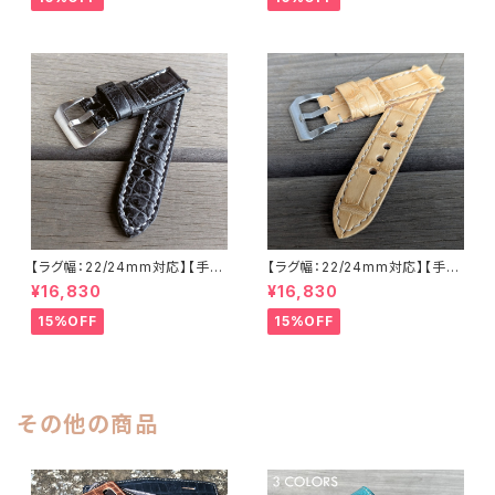
ラック国産なめしの本革アリゲ
レー 国産なめしの本革 下地 ヌ
ーター 下地 ヌメ革 ハンドメイド
メ革ナチュラル ハンドメイド 日
日本製 バックル付き 腕時計 替
本製 バックル付き 腕時計 替え
えベルト LEVEL7
ベルト LEVEL7
【ラグ幅：22/24mm対応】【手縫
【ラグ幅：22/24mm対応】【手縫
い】【ストレート型】【子穴：円形】
い】【ストレート型】【子穴：円形】
¥16,830
¥16,830
【T2S-ALMBKWHs】アリゲー
【2PS-ALBEWHs】アリゲータ
ター 腹ワニ 半艶マットブラック
ー 腹ワニ テイル部使用 ウィー
15%OFF
15%OFF
国産なめしの本革 下地 生成り
ト/ベージュ 国産なめしの本革
ヌメ革ベースのオイルレザー ハ
下地 ヌメ革ナチュラル ハンドメ
ンドメイド 日本製 バックル付き
イド 日本製 バックル付き 腕時
腕時計 替えベルト LEVEL7
計 替えベルト LEVEL7
その他の商品