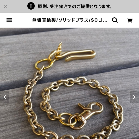
原則、受注発注でのご提供となります。
無垢真鍮製/ソリッドブラス/SOLID
BRASS（CH-BR2）ハンドメイド ウ
ォレットチェーン ナスカン×ナスカン
LEVEL7 | LEVEL7