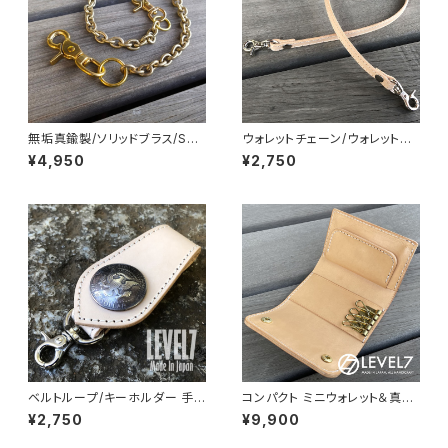
無垢真鍮製/ソリッドブラス/SOL
ウォレットチェーン/ウォレットロ
ID BRASS（CH-BR1）ハンドメ
ープ 長さ50cmイタリアンレザ
¥4,950
¥2,750
イド ウォレットチェーン ナスカン
ー 生成りのヌメ革使用 ナチュラ
×ナスカン LEVEL7
ル/ベージュ系 日本製 WR50-
NA LEVEL7
ベルトループ/キーホルダー 手
コンパクト ミニウォレット＆真鍮/
縫い ナチュラル 生成りのヌメ革
ブラス4連キーケース カード入
¥2,750
¥9,900
イタリアンレザー リアルコンチョ
れ、小銭入れ、札入れの大容量
付き ハンドメイド 日本製 RP-0
イタリアンレザー アッズーラ製