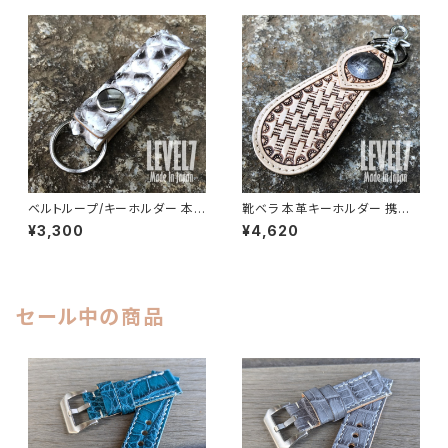
02-NA LEVEL7
のナチュレ 生成りのヌメ革使用
ナチュラル/ベージュ系 日本製
CWKEY-NA LEVEL7
ベルトループ/キーホルダー 本
靴ベラ 本革キーホルダー 携帯
革ダイヤモンドパイソン ヌメ革
用 シューホーン ダブルロープバ
¥3,300
¥4,620
ベロア イタリアンレザー使用 ハ
スケットスタンプ レザーカービ
ンドメイド 日本製 LEVEL7
ング ヌメ革 ハンドメイド 日本製
LEVEL7
セール中の商品