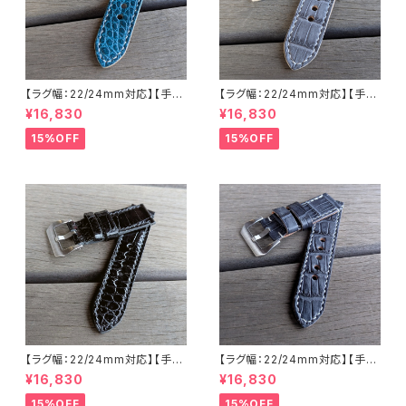
【ラグ幅：22/24mm対応】【手縫
【ラグ幅：22/24mm対応】【手縫
い】【ストレート型】【子穴：円形】
い】【ストレート型】【子穴：円形】
¥16,830
¥16,830
【2PS-ALEMWHs】アリゲータ
【T2S-ALGYWHs】アリゲータ
ー 腹ワニ エメラルド 国産なめ
ー 腹ワニ グレー 国産なめしの
15%OFF
15%OFF
しの本革 下地 ヌメ革キャメル
本革 下地 オイル仕立てのヌメ
ハンドメイド 日本製 バックル付
革 ハンドメイド 日本製 バックル
き 腕時計 替えベルト LEVEL7
付き 腕時計 替えベルト LEVEL
7
【ラグ幅：22/24mm対応】【手縫
【ラグ幅：22/24mm対応】【手縫
い】【ストレート型】【子穴：円形】
い】【ストレート型】【子穴：円形】
¥16,830
¥16,830
【T2S-ALGBKWHs】ホワイト
【T2S-ALBLGYWHs】アリゲー
ステッチ 腹ワニ グレージングブ
ター 腹ワニ テイル部 ブルーグ
15%OFF
15%OFF