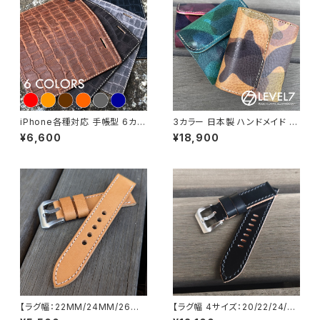
iPhone各種対応 手帳型 6カラ
3カラー 日本製 ハンドメイド イ
ー クロコダイル柄 ワニ 型押し
タリア トスカーナ州のアッズーラ
¥6,600
¥18,900
オイルレザー ヌメ革 IP-VICRO
社 エルヴァケーロ使用したコン
CO
パクトウォレット/ミニウォレット
カモフラージュ 迷彩染色のプル
アップオイルレザー 100%フル
タンニンなめしのヌメ革 日本製
CW001-CAMO LEVEL7
【ラグ幅：22MM/24MM/26M
【ラグ幅 4サイズ：20/22/24/26
M対応】【一枚革/SP-1PNA】ハ
対応】【STP-2PCDBKBK】【子