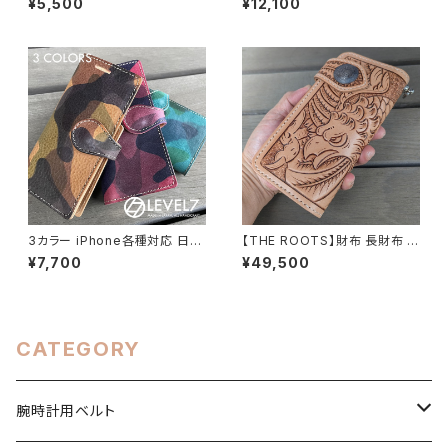
¥5,500
¥12,100
ンドメイド レザーベルト 国産な
穴：楕円】 コードバン 蝋引き茶
めし 生成りのヌメ革、加脂オイ
芯ブラック×オイルレザー ヌメ革
ルレザー使用 腕時計 替えベル
レザーベルト 腕時計 替えベルト
ト LEVEL7
LEVEL7
3カラー iPhone各種対応 日本
【THE ROOTS】財布 長財布 イ
製 ハンドメイド イタリア トスカ
ーグル/ワシ/タカ フィギュアカー
¥7,700
¥49,500
ーナ州のアッズーラ社 エルヴァ
ビング 手縫い イタリアンレザー
ケーロ使用した手帳型iPhone
ヌメ革 バイカーズウォレット 日
ケース カモフラージュ 迷彩染色
本製 LW-EAGLE LEVEL7
のプルアップオイルレザー 10
0%フルタンニンなめしのヌメ革
CATEGORY
日本製 IPB-CAMO LEVEL7
腕時計用ベルト