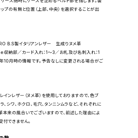
、ケース閉時にケースを止めるベルト部を指します。製
ラップの有無と位置（上部、中央）を選択することが出
URO B.S製イタリアンレザー 生成りヌメ革
hone収納部／カード入れ：1～3／お札及び名刺入れ：1
20年10月時の情報です。予告なしに変更される場合がご
レインレザー（ヌメ革）を使用しておりますので、色ブ
トラ、シワ、ホクロ、毛穴、タンニンムラなど、それぞれに
革本来の風合いでございますので、前述した理由によ
受付できません。