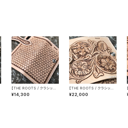
i
【THE ROOTS / クラシック】i
【THE ROOTS / クラシック】i
帳
Phone各種対応 手帳型ケー
Phone各種対応 手彫り 手縫
¥14,300
¥22,000
ス バスケットスタンピング レ
い 本革/レザー シェリダンス
ザーカービング イタリアンレ
タイル/フラワーカービング ハ
ザー使用 ハンドメイド H001
ンドメイド ハーマンオークレ
FC3-1
ザー使用 IP-B-3FC1 LEVEL
7