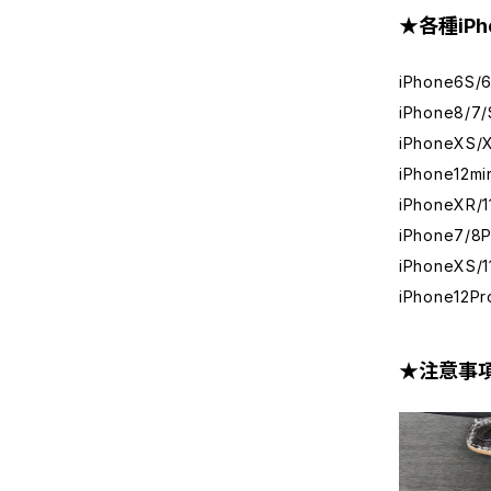
★各種iP
iPhone6S
iPhone8/
iPhoneXS
iPhone12m
iPhoneXR/
iPhone7/
iPhoneXS/
iPhone12P
★注意事項