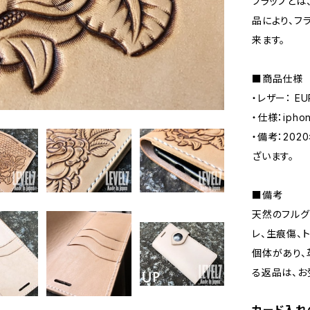
フラップとは
品により、フ
来ます。
■商品仕様
・レザー： E
・仕様：ip
・備考：20
ざいます。
■備考
天然のフルグ
レ、生痕傷、
個体があり、
る返品は、お