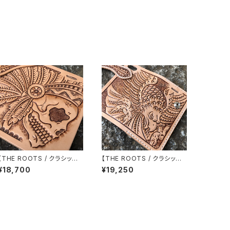
【THE ROOTS / クラシック】i
【THE ROOTS / クラシック】i
Phone各種対応 手帳型ケー
Phone各種対応 手帳型ケー
¥18,700
¥19,250
ス インディアンスカルカービ
ス 鷲/鷹/イーグルカービング
ング イタリアンレザー使用 ハ
イタリアンレザー使用 ハンド
ンドメイド H001SK1
メイド H001EAGLE LEVEL7