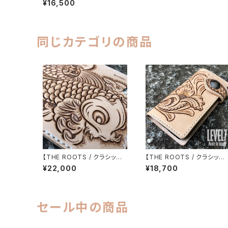
¥16,500
型ケース 薔薇/バラ フラワー
カービング イタリアンレザー
使用 ハンドメイド H001FC-
ROSE
同じカテゴリの商品
【THE ROOTS / クラシック】i
【THE ROOTS / クラシック】
Phone各種対応 手帳型ケー
Phone各種対応 花一輪 手
¥22,000
¥18,700
ス 鯉の滝登り イーグルカービ
型ケース フラワーカービング
ング イタリアンレザー使用 ハ
イタリアンレザー使用 ハンド
ンドメイド H001KOI LEVEL
メイド H001FCB1
7
セール中の商品