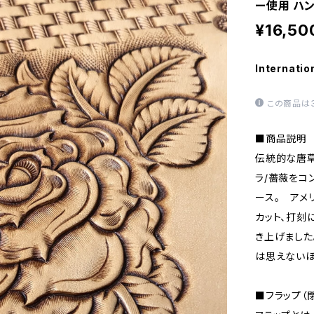
ー使用 ハン
¥16,50
Internatio
この商品は
■商品説明
伝統的な唐草
ラ/薔薇をコ
ース。 アメ
カット、打刻
き上げました
は思えないほ
■フラップ（