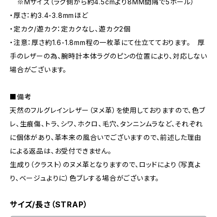
※Mサイズ（ラグ側から約4.5cmより8MM間隔で5ホール）
・厚さ：約3.4-3.8mmほど
・定カク/遊カク：定カクなし、遊カク2個
・注意：厚さ約1.6-1.8mm程の一枚革にて仕立てております。 厚
手のレザーの為、腕時計本体ラグのピンの位置により、対応しない
場合がございます。
■備考
天然のフルグレインレザー（ヌメ革）を使用しておりますので、色ブ
レ、生痕傷、トラ、シワ、ホクロ、毛穴、タンニンムラなど、それぞれ
に個体があり、革本来の風合いでございますので、前述した理由
による返品は、お受付できません。
生成り（クラスト）のヌメ革となりますので、ロッドにより（写真よ
り、ベージュよりに）色ブレする場合がございます。
サイズ/長さ（STRAP）