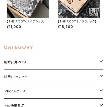
【THE ROOTs / クラシック】iP
【THE ROOTS / クラシック】iP
hone各種対応 手帳型ケース
hone各種対応 花一輪 手帳型
¥11,000
¥18,700
本革/レザー フロントカット ダイ
ケース フラワーカービング イタ
ヤモンドパイソン イタリアンレザ
リアンレザー使用 ハンドメイド
ー ナチュラル IP-B-DPYNA LE
H001FCB1
VEL7
CATEGORY
腕時計用ベルト
ミシン仕立て（牛ヌメ革）
財布/ウォレット
一枚革仕立て（ストレート型）
手縫い仕立て（牛ヌメ革）
TRACKER WALLET（トラッカーウォレット）
iPhoneケース
ストレート型
LONG（ロング）
ワニ革（アリゲーター/クロコ）
ROOTs（Heritage Collection）
スタンダード
その他革製品