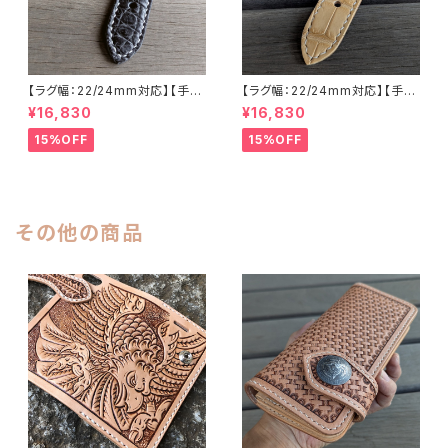
【ラグ幅：22/24mm対応】【手縫
【ラグ幅：22/24mm対応】【手縫
い】【ストレート型】【子穴：円形】
い】【ストレート型】【子穴：円形】
¥16,830
¥16,830
【T2S-ALMBKWHs】アリゲー
【2PS-ALBEWHs】アリゲータ
ター 腹ワニ 半艶マットブラック
ー 腹ワニ テイル部使用 ウィー
15%OFF
15%OFF
国産なめしの本革 下地 生成り
ト/ベージュ 国産なめしの本革
ヌメ革ベースのオイルレザー ハ
下地 ヌメ革ナチュラル ハンドメ
ンドメイド 日本製 バックル付き
イド 日本製 バックル付き 腕時
腕時計 替えベルト LEVEL7
計 替えベルト LEVEL7
その他の商品