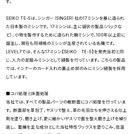
す。
SEIKO TE-5は、シンガー（SINGER）社の17ミシンを基に造られ
た日本製のミシンです。 17ミシンは、主に袋状の製品（バックな
ど）、小物を製作するために造られた腕ミシンで、100年以上前に
誕生し、現在も同規格のミシンが生産されている名機です。
LEVEL7では、そんな17ミシン【SEIKO TE-5】を発売当初と同
じ、人力の足踏みミシンとして縫製を行っています。 こちらの製品
では、インナーのカード入れの裏止め部のみにミシン縫製を採用
しています。
■コバ処理と床面処理
当社では、すべての製品パーツの裁断面にコバ処理を行っていま
す。 断面部を革包丁、ヤスリで整え、革の毛羽立ちを押さえる仕上
剤を塗り、磨き上げ、更に細かいヤスリで面を整え磨き上げを繰り
返し、 蜜蝋を主な成分とした当社特性ワックスを塗りこみ、低温