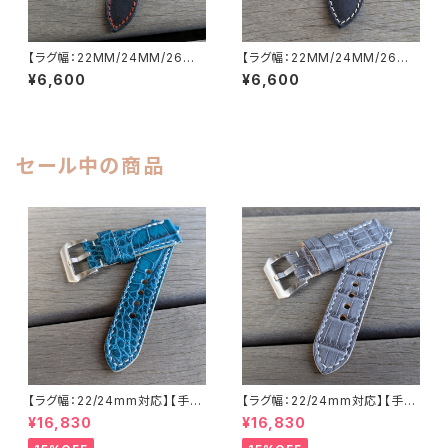
【ラグ幅：22MM/24MM/26M
【ラグ幅：22MM/24MM/26M
M対応】【一枚革/SP-1PBKOR】
M対応】【一枚革/SP-1PBKYE】
¥6,600
¥6,600
日本製 ハンドメイド スムースオ
日本製 ハンドメイド スムースレ
イルレザー ヌメ革/レザーベルト
ザー/ヌメ革使用 ブラック×黄茶
ブラック×オレンジクステッチ バ
色ステッチ バックル付き 腕時計
ックル付き 腕時計 替えベルト L
替えベルト SP-1PBKYE LEVE
EVEL7
L7
セール中の商品
【ラグ幅：22/24mm対応】【手縫
【ラグ幅：22/24mm対応】【手縫
い】【ストレート型】【子穴：円形】
い】【ストレート型】【子穴：円形】
¥16,830
¥16,830
【2PS-ALEMWHs】アリゲータ
【T2S-ALGYWHs】アリゲータ
ー 腹ワニ エメラルド 国産なめ
ー 腹ワニ グレー 国産なめしの