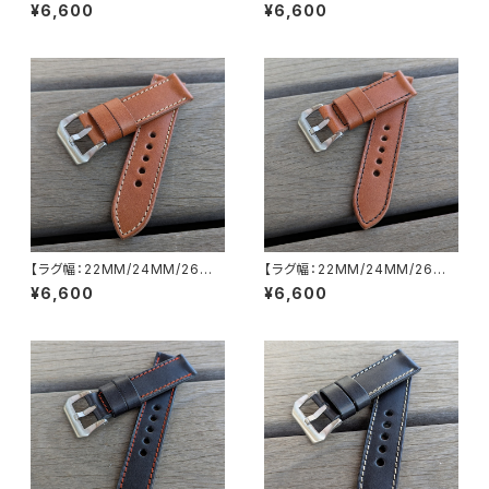
【一枚革/SP-1PBKBK】日本製
【一枚革/SP-1PBKWH】日本製
¥6,600
¥6,600
ハンドメイド スムースレザー/ヌ
ハンドメイド スムースレザー/ヌ
メ革使用 ブラック×ブラックステ
メ革使用 ブラック×ホワイトステ
ッチ 腕時計 替えベルト LEVEL
ッチ 腕時計 替えベルト LEVEL
7
7
【ラグ幅：22MM/24MM/26M
【ラグ幅：22MM/24MM/26M
M対応】【一枚革/SP-1PBRYE】
M対応】【一枚革/SP-1PBRBK】
¥6,600
¥6,600
【子穴：円形】日本製 ハンドメイ
【子穴：円形】日本製 ハンドメイ
ド スムースレザー/ヌメ革 ブラウ
ド スムースレザー/ヌメ革 ブラウ
ン×黄茶色ステッチ バックル付き
ン×ブラックステッチ バックル付
腕時計 替えベルト LEVEL7
き 腕時計 替えベルト LEVEL7