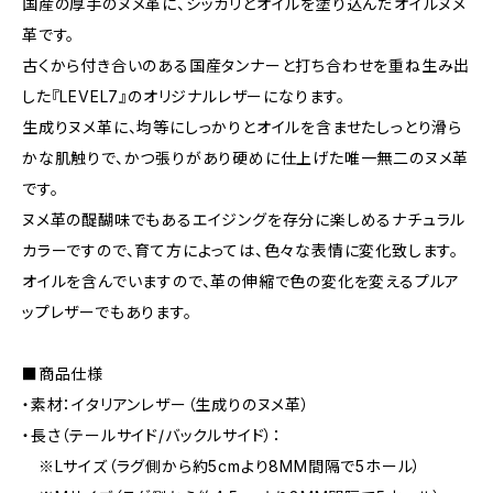
国産の厚手のヌメ革に、シッカリとオイルを塗り込んだオイルヌメ
革です。
古くから付き合いのある国産タンナーと打ち合わせを重ね生み出
した『LEVEL7』のオリジナルレザーになります。
生成りヌメ革に、均等にしっかりとオイルを含ませたしっとり滑ら
かな肌触りで、かつ張りがあり硬めに仕上げた唯一無二のヌメ革
です。
ヌメ革の醍醐味でもあるエイジングを存分に楽しめるナチュラル
カラーですので、育て方によっては、色々な表情に変化致します。
オイルを含んでいますので、革の伸縮で色の変化を変えるプルア
ップレザーでもあります。
■商品仕様
・素材：イタリアンレザー（生成りのヌメ革）
・長さ（テールサイド/バックルサイド）：
※Lサイズ（ラグ側から約5cmより8MM間隔で5ホール）