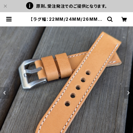
原則、受注発注でのご提供となります。
【ラグ幅：22MM/24MM/26MM対
応】【一枚革/SP-1PNA】ハンドメイド
レザーベルト 国産なめし 生成りのヌ
メ革、加脂オイルレザー使用 腕時計
替えベルト LEVEL7 | LEVEL7