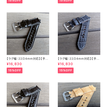
15%OFF
15%OFF
しの本革 下地 ヌメ革キャメル
本革 下地 オイル仕立てのヌメ
ハンドメイド 日本製 バックル付
革 ハンドメイド 日本製 バックル
き 腕時計 替えベルト LEVEL7
付き 腕時計 替えベルト LEVEL
7
【ラグ幅：22/24mm対応】【手縫
【ラグ幅：22/24mm対応】【手縫
い】【ストレート型】【子穴：円形】
い】【ストレート型】【子穴：円形】
¥16,830
¥16,830
【T2S-ALGBKWHs】ホワイト
【T2S-ALBLGYWHs】アリゲー
ステッチ 腹ワニ グレージングブ
ター 腹ワニ テイル部 ブルーグ
15%OFF
15%OFF
ラック国産なめしの本革アリゲ
レー 国産なめしの本革 下地 ヌ
ーター 下地 ヌメ革 ハンドメイド
メ革ナチュラル ハンドメイド 日
日本製 バックル付き 腕時計 替
本製 バックル付き 腕時計 替え
えベルト LEVEL7
ベルト LEVEL7