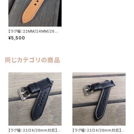
【ラグ幅：22MM/24MM/26M
M対応】【一枚革/SP-1PNA】ハ
¥5,500
ンドメイド レザーベルト 国産な
めし 生成りのヌメ革、加脂オイ
ルレザー使用 腕時計 替えベル
ト LEVEL7
同じカテゴリの商品
【ラグ幅：22/24/26mm対応】
【ラグ幅：22/24/26mm対応】